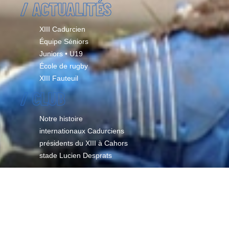
/ ACTUALITÉS
XIII Cadurcien
Équipe Séniors
Juniors • U19
École de rugby
XIII Fauteuil
/ CLUB
Notre histoire
internationaux Cadurciens
présidents du XIII à Cahors
stade Lucien Desprats
/ BOUTIQUE
/ SÉNIORS
EFFECTIF & STAFF